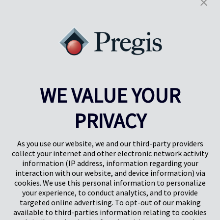
WE VALUE YOUR
PRIVACY
Pregis UK
Pregis IQ-center
Gunnels Wood Road
Park Forum 1053
Stevenage
5657HJ Eindhoven
As you use our website, we and our third-party providers
Hertfordshire, Verenigd Koninkrijk
Nederland
collect your internet and other electronic network activity
SG1 2DG
information (IP address, information regarding your
interaction with our website, and device information) via
cookies. We use this personal information to personalize
Pregis GmbH
your experience, to conduct analytics, and to provide
Rheinpromenade 13
targeted online advertising. To opt-out of our making
40789 Monheim am Rhein
available to third-parties information relating to cookies
Deutschland