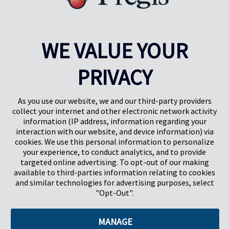
WE VALUE YOUR
PRIVACY
Pregis UK
Pregis IQ-center
Gunnels Wood Road
Park Forum 1053
Stevenage
5657HJ Eindhoven
As you use our website, we and our third-party providers
Hertfordshire, Verenigd Koninkrijk
Nederland
collect your internet and other electronic network activity
SG1 2DG
information (IP address, information regarding your
interaction with our website, and device information) via
cookies. We use this personal information to personalize
Pregis GmbH
your experience, to conduct analytics, and to provide
Rheinpromenade 13
targeted online advertising. To opt-out of our making
40789 Monheim am Rhein
available to third-parties information relating to cookies
Deutschland
and similar technologies for advertising purposes, select
Bestuurders: K.J. Baudhuin, D.K. LaVanWay, L. Darnell
"Opt-Out".
MANAGE
©2026 Pregis LLC. Alle rechten voorbehouden.