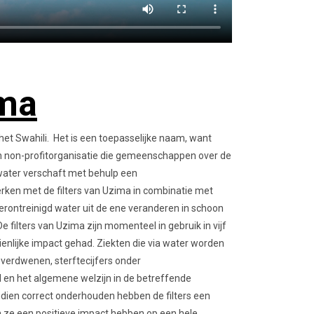
ima
het Swahili. Het is een toepasselijke naam, want
n non-profitorganisatie die gemeenschappen over de
water verschaft met behulp een
erken met de filters van Uzima in combinatie met
ontreinigd water uit de ene veranderen in schoon
 filters van Uzima zijn momenteel in gebruik in vijf
nlijke impact gehad. Ziekten die via water worden
verdwenen, sterftecijfers onder
 en het algemene welzijn in de betreffende
dien correct onderhouden hebben de filters een
n ze een positieve impact hebben op een hele