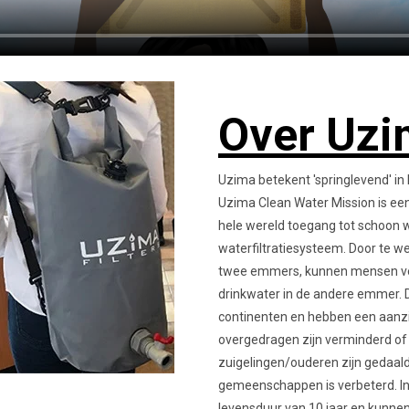
Over Uz
Uzima betekent 'springlevend' in 
Uzima Clean Water Mission is ee
hele wereld toegang tot schoon 
waterfiltratiesysteem. Door te w
twee emmers, kunnen mensen ver
drinkwater in de andere emmer. De
continenten en hebben een aanzie
overgedragen zijn verminderd of 
zuigelingen/ouderen zijn gedaald
gemeenschappen is verbeterd. In
levensduur van 10 jaar en kunne