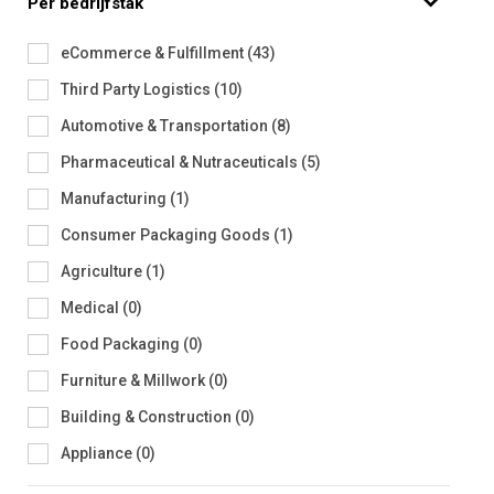
Per bedrijfstak
eCommerce & Fulfillment
(
43
)
Third Party Logistics
(
10
)
Automotive & Transportation
(
8
)
Pharmaceutical & Nutraceuticals
(
5
)
Manufacturing
(
1
)
Consumer Packaging Goods
(
1
)
Agriculture
(
1
)
Medical
(
0
)
Food Packaging
(
0
)
Furniture & Millwork
(
0
)
Building & Construction
(
0
)
Appliance
(
0
)