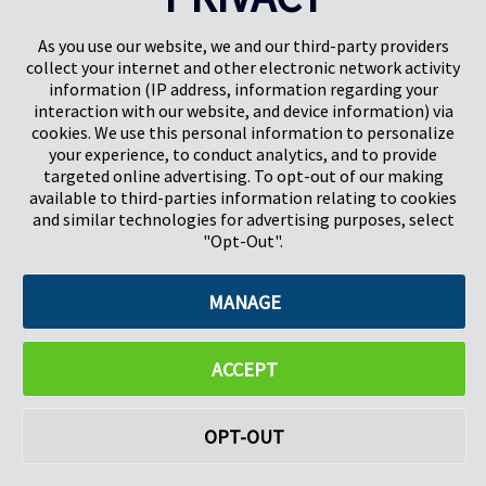
Gunnels Wood Road
Park Forum 1053
Stevenage
5657HJ Eindhoven
As you use our website, we and our third-party providers
Hertfordshire, Verenigd Koninkrijk
Nederland
collect your internet and other electronic network activity
SG1 2DG
information (IP address, information regarding your
interaction with our website, and device information) via
cookies. We use this personal information to personalize
Pregis GmbH
your experience, to conduct analytics, and to provide
Rheinpromenade 13
targeted online advertising. To opt-out of our making
40789 Monheim am Rhein
available to third-parties information relating to cookies
Deutschland
and similar technologies for advertising purposes, select
Bestuurders: K.J. Baudhuin, D.K. LaVanWay, L. Darnell
"Opt-Out".
MANAGE
©2026 Pregis LLC. Alle rechten voorbehouden.
Do Not Sell My Personal Information
ACCEPT
OPT-OUT