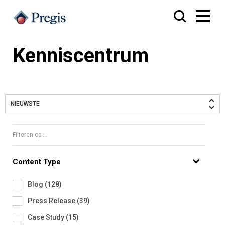
Kenniscentrum
NIEUWSTE
Filteren op ...
Content Type
Blog
(
128
)
Press Release
(
39
)
Case Study
(
15
)