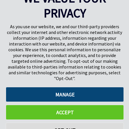
PRIVACY
Pregis UK
Pregis IQ-center
Gunnels Wood Road
Park Forum 1053
Stevenage
5657HJ Eindhoven
As you use our website, we and our third-party providers
Hertfordshire, Verenigd Koninkrijk
Nederland
collect your internet and other electronic network activity
SG1 2DG
information (IP address, information regarding your
interaction with our website, and device information) via
cookies. We use this personal information to personalize
Pregis GmbH
your experience, to conduct analytics, and to provide
Rheinpromenade 13
targeted online advertising. To opt-out of our making
40789 Monheim am Rhein
available to third-parties information relating to cookies
Deutschland
and similar technologies for advertising purposes, select
Bestuurders: K.J. Baudhuin, D.K. LaVanWay, L. Darnell
"Opt-Out".
MANAGE
©2026 Pregis LLC. Alle rechten voorbehouden.
Do Not Sell My Personal Information
ACCEPT